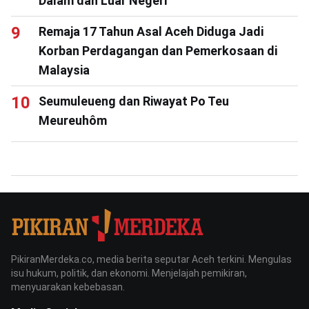
Dalam dan Luar Negeri
Remaja 17 Tahun Asal Aceh Diduga Jadi
Korban Perdagangan dan Pemerkosaan di
Malaysia
Seumuleueng dan Riwayat Po Teu
Meureuhôm
PikiranMerdeka.co, media berita seputar Aceh terkini. Mengulas
isu hukum, politik, dan ekonomi. Menjelajah pemikiran,
menyuarakan kebebasan.