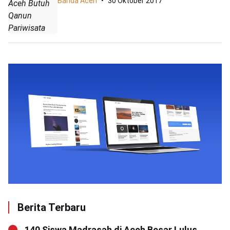
Banda Aceh
30 Oktober 2017
Aceh Butuh
Qanun
Pariwisata
Berita Terbaru
140 Siswa Madrasah di Aceh Besar Lulus