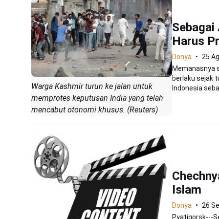
Sebagai
Harus Pr
Donya
25 A
Memanasnya si
berlaku sejak 
Warga Kashmir turun ke jalan untuk
Indonesia sebag
memprotes keputusan India yang telah
mencabut otonomi khusus. (Reuters)
Chechnya
Islam
Donya
26 S
Pyatigorsk---S