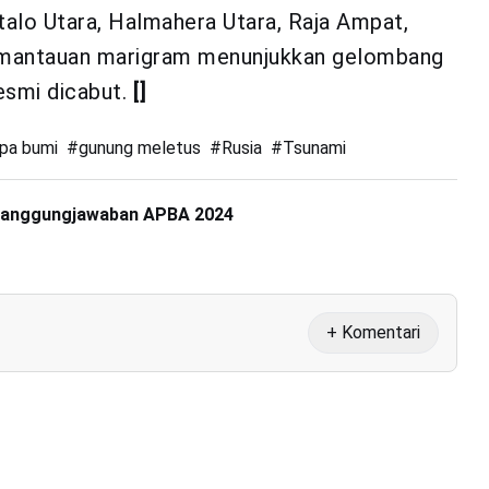
talo Utara, Halmahera Utara, Raja Ampat,
pemantauan marigram menunjukkan gelombang
esmi dicabut.
[]
pa bumi
#
gunung meletus
#
Rusia
#
Tsunami
rtanggungjawaban APBA 2024
+ Komentari