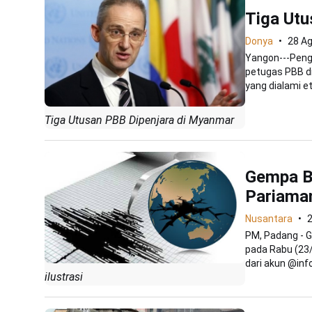
Tiga Utu
Donya
28 A
Yangon---Peng
petugas PBB d
yang dialami etn
Tiga Utusan PBB Dipenjara di Myanmar
Gempa B
Pariama
Nusantara
PM, Padang - 
pada Rabu (23/
dari akun @inf
ilustrasi