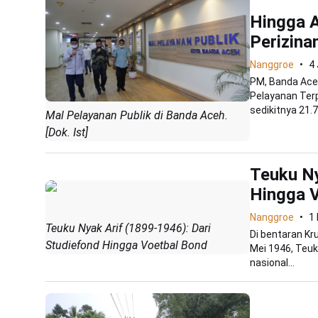
Hingga A
Perizina
Nanggroe
4
PM, Banda Aceh
Pelayanan Ter
sedikitnya 21.7
Mal Pelayanan Publik di Banda Aceh.
[Dok. Ist]
Teuku Ny
Hingga 
Nanggroe
1
Teuku Nyak Arif (1899-1946): Dari
Di bentaran Kr
Studiefond Hingga Voetbal Bond
Mei 1946, Teuk
nasional...