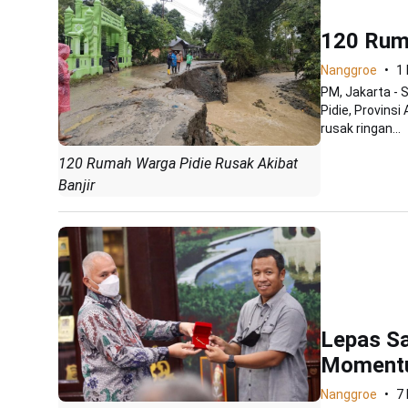
120 Ruma
Nanggroe
1
PM, Jakarta - 
Pidie, Provins
rusak ringan...
120 Rumah Warga Pidie Rusak Akibat
Banjir
Lepas S
Momentu
Nanggroe
7