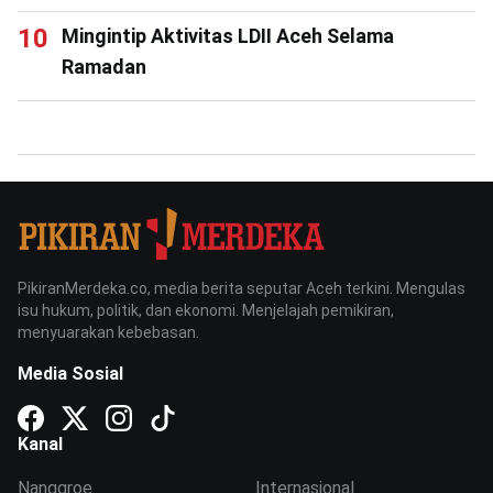
Mingintip Aktivitas LDII Aceh Selama
Ramadan
PikiranMerdeka.co, media berita seputar Aceh terkini. Mengulas
isu hukum, politik, dan ekonomi. Menjelajah pemikiran,
menyuarakan kebebasan.
Media Sosial
Kanal
Nanggroe
Internasional