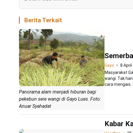
Berita Terkait
Semerba
Gayo
8 Apri
Masyarakat Ga
wangi. Tak han
cara mengais..
Panorama alam menjadi hiburan bagi
pekebun sere wangi di Gayo Lues. Foto:
Anuar Syahadat
Kabar K