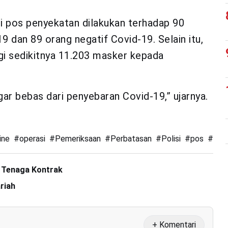
i pos penyekatan dilakukan terhadap 90
9 dan 89 orang negatif Covid-19. Selain itu,
i sedikitnya 11.203 masker kepada
ar bebas dari penyebaran Covid-19,” ujarnya.
ine
#
operasi
#
Pemeriksaan
#
Perbatasan
#
Polisi
#
pos
#
Stik
 Tenaga Kontrak
riah
+ Komentari