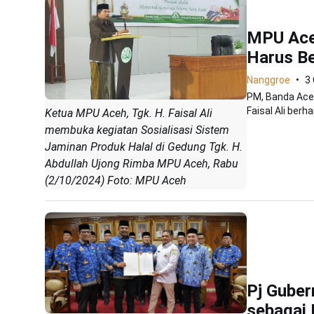
MPU Ace
Harus Be
Nanggroe
3
PM, Banda Ace
Faisal Ali berha
Ketua MPU Aceh, Tgk. H. Faisal Ali
membuka kegiatan Sosialisasi Sistem
Jaminan Produk Halal di Gedung Tgk. H.
Abdullah Ujong Rimba MPU Aceh, Rabu
(2/10/2024) Foto: MPU Aceh
Pj Guber
sebagai