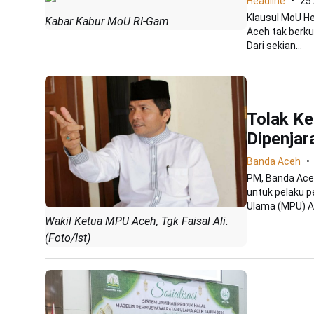
Headline
25
Klausul MoU He
Kabar Kabur MoU RI-Gam
Aceh tak berkut
Dari sekian...
Tolak Ke
Dipenjar
Banda Aceh
PM, Banda Aceh
untuk pelaku 
Ulama (MPU) Ac
Wakil Ketua MPU Aceh, Tgk Faisal Ali.
(Foto/Ist)