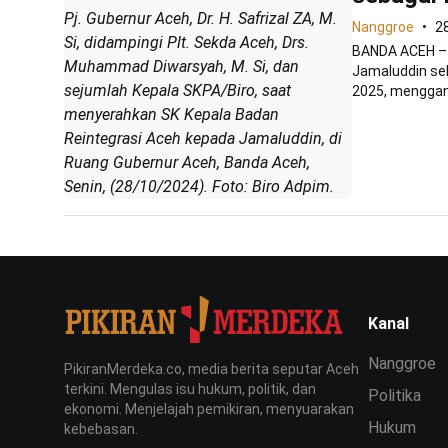
Pj. Gubernur Aceh, Dr. H. Safrizal ZA, M.
Nanggroe
2
Si, didampingi Plt. Sekda Aceh, Drs.
BANDA ACEH – P
Muhammad Diwarsyah, M. Si, dan
Jamaluddin seb
sejumlah Kepala SKPA/Biro, saat
2025, menggant
menyerahkan SK Kepala Badan
Reintegrasi Aceh kepada Jamaluddin, di
Ruang Gubernur Aceh, Banda Aceh,
Senin, (28/10/2024). Foto: Biro Adpim.
Kanal
Nanggroe
PikiranMerdeka.co, media berita seputar Aceh
terkini. Mengulas isu hukum, politik, dan
Politika
ekonomi. Menjelajah pemikiran, menyuarakan
Hukum
kebebasan.