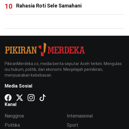
Rahasia Roti Sele Samahani
PikiranMerdeka.co, media berita seputar Aceh terkini. Mengulas
isu hukum, politik, dan ekonomi. Menjelajah pemikiran,
menyuarakan kebebasan.
Media Sosial
Kanal
Nanggroe
Internasional
Politika
Sport