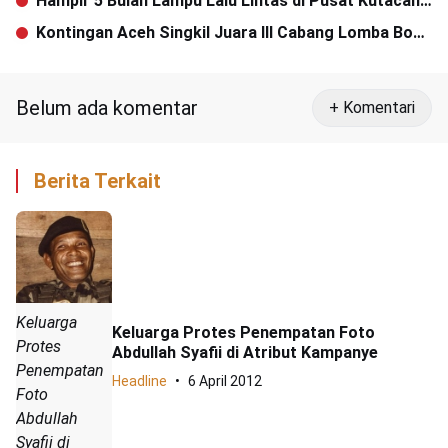
Hampir 5 Bulan Lampu Lalu Lintas di Pusat Kutacane
Tak Berfungsi
Kontingan Aceh Singkil Juara III Cabang Lomba Boh
Gaca di PKA VII
Belum ada komentar
+ Komentari
Berita Terkait
Keluarga
Keluarga Protes Penempatan Foto
Protes
Abdullah Syafii di Atribut Kampanye
Penempatan
Headline
6 April 2012
Foto
Abdullah
Syafii di