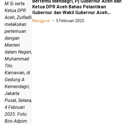
Bertemu Mendagri, Pj Gubernur Aceh dan
M.Si serta
Ketua DPR Aceh Bahas Pelantikan
Ketua DPR
Gubernur dan Wakil Gubernur Aceh
Aceh, Zulfadli
Terpilih
Nanggroe
5 Februari 2025
melakukan
pertemuan
dengan
Menteri
dalam Negeri,
Muhammad
Tito
Karnavian, di
Gedung A
Kemendagri,
Jakarta
Pusat, Selasa,
4 Februari
2025. Foto:
Biro Adpim