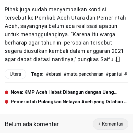
Pihak juga sudah menyampaikan kondisi
tersebut ke Pemkab Aceh Utara dan Pemerintah
Aceh, sayangnya belum ada realisasi apapun
untuk menanggulanginya. “Karena itu warga
berharap agar tahun ini persoalan tersebut
segera diusulkan kembali dalam anggaran 2021
agar dapat diatasi nantinya,” pungkas Saiful.
[]
Utara
Tags:
#
abrasi
#
mata pencaharian
#
pantai
#
Ru
Nova: KMP Aceh Hebat Dibangun dengan Uang
Masyarakat Aceh
Pemerintah Pulangkan Nelayan Aceh yang Ditahan di
India
Belum ada komentar
+ Komentari