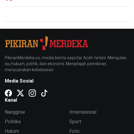
PikiranMerdeka.co, media berita seputar Aceh terkini. Mengulas
isu hukum, politik, dan ekonomi. Menjelajah pemikiran,
menyuarakan kebebasan.
Media Sosial
Kanal
Nanggroe
Internasional
Politika
Sport
Hukum
Foto