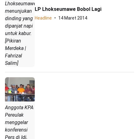
Lhokseumawe
LP Lhokseumawe Bobol Lagi
menunjukan
dinding yang
Headline
14 Maret 2014
dipanjat napi
untuk kabur.
[Pikiran
Merdeka |
Fahrizal
Salim]
Anggota KPA
Pereulak
menggelar
konferensi
Pers di Idi,