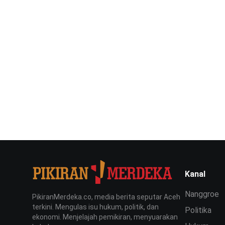
Kanal
Nanggroe
PikiranMerdeka.co, media berita seputar Aceh
terkini. Mengulas isu hukum, politik, dan
Politika
ekonomi. Menjelajah pemikiran, menyuarakan