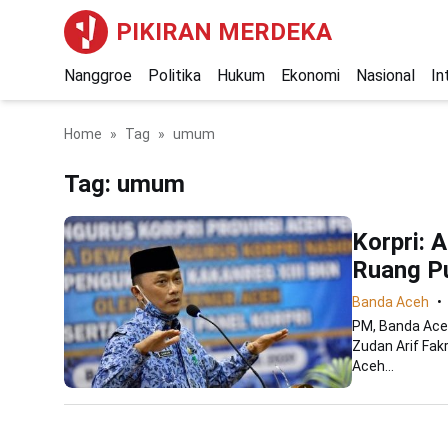
PIKIRAN MERDEKA
Nanggroe
Politika
Hukum
Ekonomi
Nasional
In
Home
Tag
umum
Tag:
umum
Korpri: 
Ruang Pu
Banda Aceh
PM, Banda Aceh
Zudan Arif Fak
Aceh...