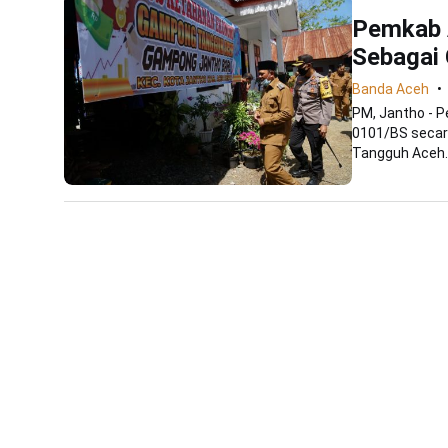
Pemkab 
Sebagai
Banda Aceh
PM, Jantho - 
0101/BS seca
Tangguh Aceh. H