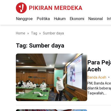
PIKIRAN MERDEKA
Nanggroe
Politika
Hukum
Ekonomi
Nasional
In
Home
Tag
Sumber daya
Tag:
Sumber daya
Para Pej
Aceh
Banda Aceh
PM, Banda Aceh
dilantik beber
Taqwallah,...