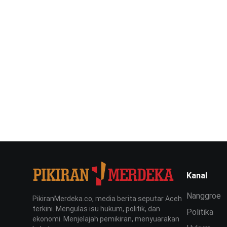
Kanal
Nanggroe
PikiranMerdeka.co, media berita seputar Aceh
terkini. Mengulas isu hukum, politik, dan
Politika
ekonomi. Menjelajah pemikiran, menyuarakan