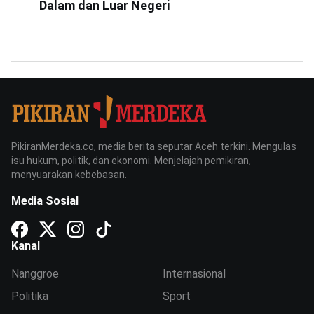
Dalam dan Luar Negeri
PikiranMerdeka.co, media berita seputar Aceh terkini. Mengulas
isu hukum, politik, dan ekonomi. Menjelajah pemikiran,
menyuarakan kebebasan.
Media Sosial
Kanal
Nanggroe
Internasional
Politika
Sport