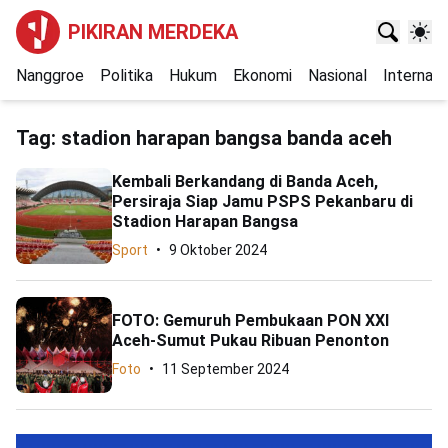
PIKIRAN MERDEKA
Nanggroe
Politika
Hukum
Ekonomi
Nasional
Internasi
Tag:
stadion harapan bangsa banda aceh
Kembali Berkandang di Banda Aceh,
Persiraja Siap Jamu PSPS Pekanbaru di
Stadion Harapan Bangsa
Sport
9 Oktober 2024
FOTO: Gemuruh Pembukaan PON XXI
Aceh-Sumut Pukau Ribuan Penonton
Foto
11 September 2024