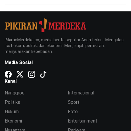
PikiranMerdeka.co, media berita seputar Aceh terkini. Mengulas
isu hukum, politik, dan ekonomi. Menjelajah pemikiran,
menyuarakan kebebasan.
Media Sosial
Kanal
Nanggroe
Internasional
Politika
Sport
Hukum
Foto
Ekonomi
Entertainment
Nusantara
Pariwara