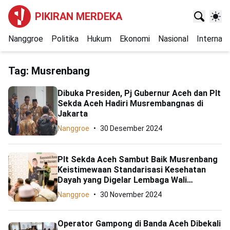
PIKIRAN MERDEKA
Nanggroe
Politika
Hukum
Ekonomi
Nasional
Internasi
Tag:
Musrenbang
Dibuka Presiden, Pj Gubernur Aceh dan Plt
Sekda Aceh Hadiri Musrembangnas di
Jakarta
Nanggroe
30 Desember 2024
Plt Sekda Aceh Sambut Baik Musrenbang
Keistimewaan Standarisasi Kesehatan
Dayah yang Digelar Lembaga Wali
Nanggroe
Nanggroe
30 November 2024
Operator Gampong di Banda Aceh Dibekali