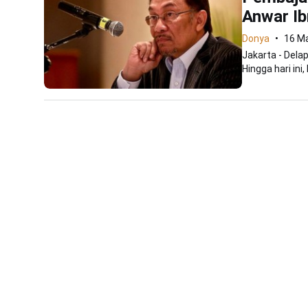
Anwar Ib
Donya
16 M
Jakarta - Dela
Hingga hari in