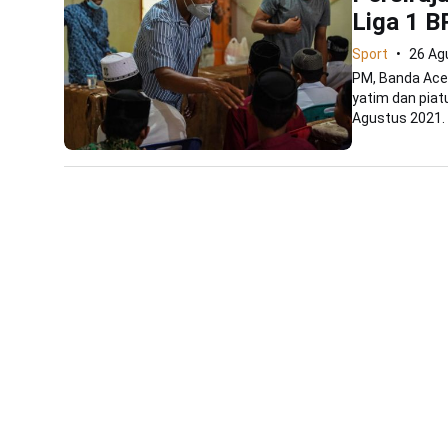
Liga 1 B
Sport
26 Ag
PM, Banda Ace
yatim dan piat
Agustus 2021. 