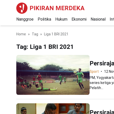
PIKIRAN MERDEKA
Nanggroe
Politika
Hukum
Ekonomi
Nasional
In
Home
Tag
Liga 1 BRI 2021
Tag:
Liga 1 BRI 2021
Persiraj
Sport
12 No
PM, Yogyakarta
series ketiga 
Pelatih...
Persiraj