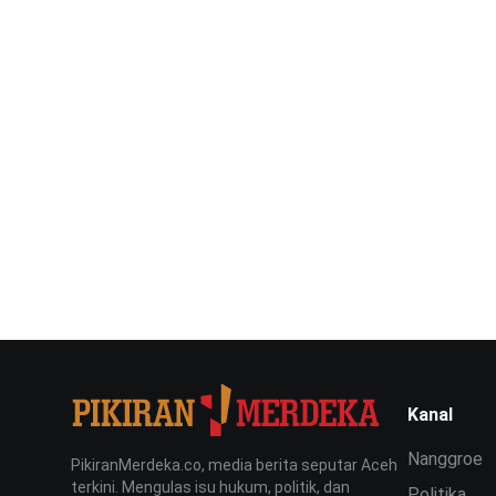
Kanal
Nanggroe
PikiranMerdeka.co, media berita seputar Aceh
terkini. Mengulas isu hukum, politik, dan
Politika