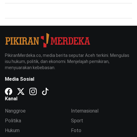
PikiranMerdeka.co, media berita seputar Aceh terkini. Mengulas
isu hukum, politik, dan ekonomi. Menjelajah pemikiran,
menyuarakan kebebasan.
Media Sosial
Kanal
Nanggroe
Internasional
Politika
Sport
Hukum
Foto