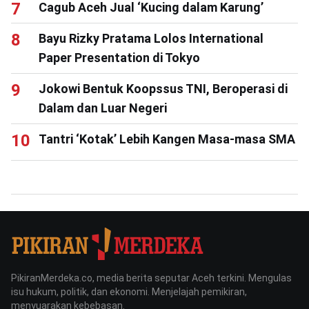
Cagub Aceh Jual ‘Kucing dalam Karung’
Bayu Rizky Pratama Lolos International
Paper Presentation di Tokyo
Jokowi Bentuk Koopssus TNI, Beroperasi di
Dalam dan Luar Negeri
Tantri ‘Kotak’ Lebih Kangen Masa-masa SMA
PikiranMerdeka.co, media berita seputar Aceh terkini. Mengulas
isu hukum, politik, dan ekonomi. Menjelajah pemikiran,
menyuarakan kebebasan.