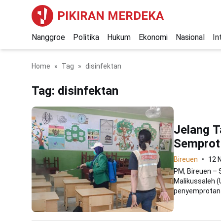
PIKIRAN MERDEKA
Nanggroe
Politika
Hukum
Ekonomi
Nasional
In
Home
Tag
disinfektan
Tag:
disinfektan
Jelang 
Semprot 
Bireuen
12 
PM, Bireuen – 
Malikussaleh 
penyemprotan s