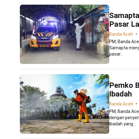
Samapta 
Pasar L
Banda Aceh
PM, Banda Aceh
Samapta menye
pasar...
Pemko B
Ibadah
Banda Aceh
PM, Banda Ace
dengan penyemp
ibadah yang...