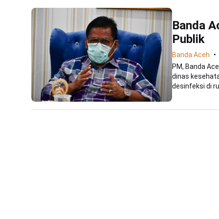
Banda Ac
Publik
Banda Aceh
PM, Banda Ace
dinas kesehata
desinfeksi di ru