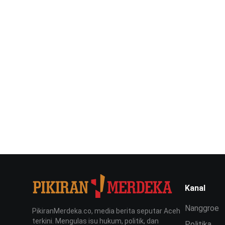
Kanal
Nanggroe
PikiranMerdeka.co, media berita seputar Aceh
terkini. Mengulas isu hukum, politik, dan
Politika