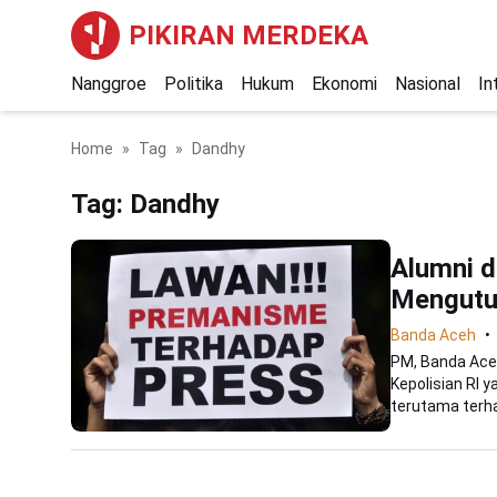
PIKIRAN MERDEKA
Nanggroe
Politika
Hukum
Ekonomi
Nasional
In
Home
Tag
Dandhy
Tag:
Dandhy
Alumni d
Mengutuk
Banda Aceh
PM, Banda Ace
Kepolisian RI 
terutama terhad