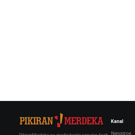
Kanal
Nanggroe
PikiranMerdeka.co, media berita seputar Aceh