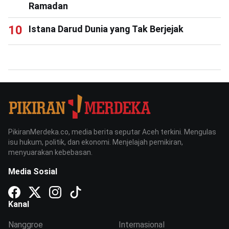
Ramadan
Istana Darud Dunia yang Tak Berjejak
PikiranMerdeka.co, media berita seputar Aceh terkini. Mengulas
isu hukum, politik, dan ekonomi. Menjelajah pemikiran,
menyuarakan kebebasan.
Media Sosial
Kanal
Nanggroe
Internasional