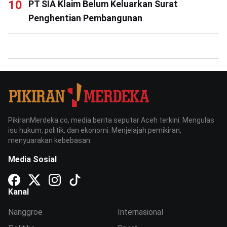
PT SIA Klaim Belum Keluarkan Surat
Penghentian Pembangunan
PikiranMerdeka.co, media berita seputar Aceh terkini. Mengulas
isu hukum, politik, dan ekonomi. Menjelajah pemikiran,
menyuarakan kebebasan.
Media Sosial
Kanal
Nanggroe
Internasional