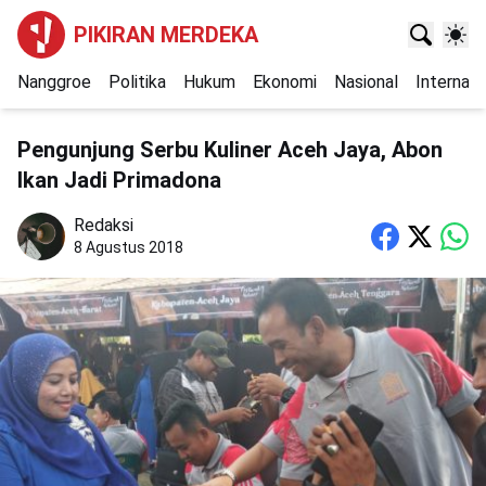
PIKIRAN MERDEKA
Nanggroe
Politika
Hukum
Ekonomi
Nasional
Internasi
Pengunjung Serbu Kuliner Aceh Jaya, Abon
Ikan Jadi Primadona
Redaksi
8 Agustus 2018