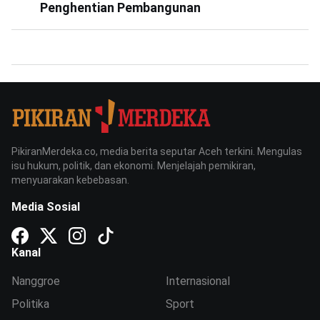
Penghentian Pembangunan
PikiranMerdeka.co, media berita seputar Aceh terkini. Mengulas
isu hukum, politik, dan ekonomi. Menjelajah pemikiran,
menyuarakan kebebasan.
Media Sosial
Kanal
Nanggroe
Internasional
Politika
Sport