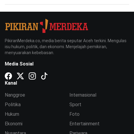
PikiranMerdeka.co, media berita seputar Aceh terkini. Mengulas
isu hukum, politik, dan ekonomi. Menjelajah pemikiran,
menyuarakan kebebasan.
Media Sosial
Kanal
Nanggroe
Internasional
Politika
Sport
Hukum
Foto
Ekonomi
Entertainment
Nusantara
Pariwara