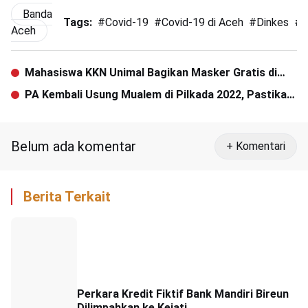
Banda
Tags:
#
Covid-19
#
Covid-19 di Aceh
#
Dinkes
#
G
Aceh
Mahasiswa KKN Unimal Bagikan Masker Gratis di
Pasar Batuphat
PA Kembali Usung Mualem di Pilkada 2022, Pastikan
Wakil dari Internal Partai
Belum ada komentar
+ Komentari
Berita Terkait
Perkara Kredit Fiktif Bank Mandiri Bireun
Dilimpahkan ke Kejati