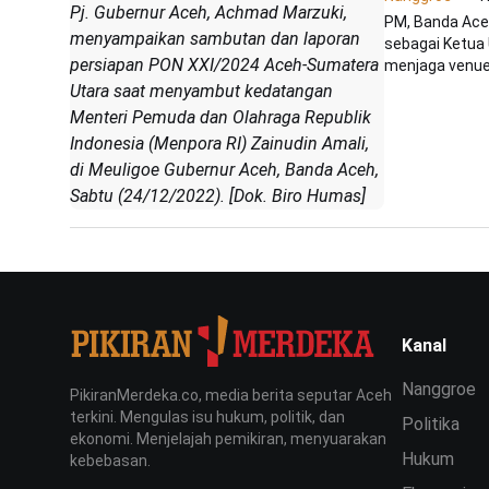
Pj. Gubernur Aceh, Achmad Marzuki,
PM, Banda Ace
menyampaikan sambutan dan laporan
sebagai Ketua
persiapan PON XXI/2024 Aceh-Sumatera
menjaga venue
Utara saat menyambut kedatangan
Menteri Pemuda dan Olahraga Republik
Indonesia (Menpora RI) Zainudin Amali,
di Meuligoe Gubernur Aceh, Banda Aceh,
Sabtu (24/12/2022). [Dok. Biro Humas]
Kanal
Nanggroe
PikiranMerdeka.co, media berita seputar Aceh
terkini. Mengulas isu hukum, politik, dan
Politika
ekonomi. Menjelajah pemikiran, menyuarakan
Hukum
kebebasan.