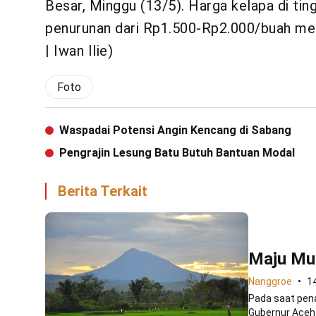
Besar, Minggu (13/5). Harga kelapa di tin
penurunan dari Rp1.500-Rp2.000/buah me
| Iwan Ilie)
Foto
Waspadai Potensi Angin Kencang di Sabang
Pengrajin Lesung Batu Butuh Bantuan Modal
Berita Terkait
Maju Mu
Nanggroe
1
Pada saat pen
Gubernur Aceh 