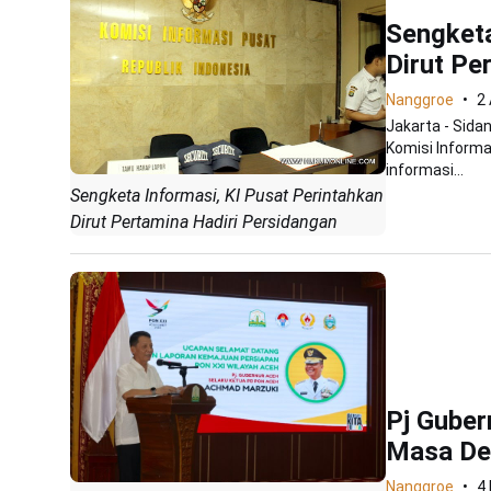
Sengketa
Dirut Pe
Nanggroe
2 
Jakarta - Sida
Komisi Informa
informasi...
Sengketa Informasi, KI Pusat Perintahkan
Dirut Pertamina Hadiri Persidangan
Pj Guber
Masa De
Nanggroe
4