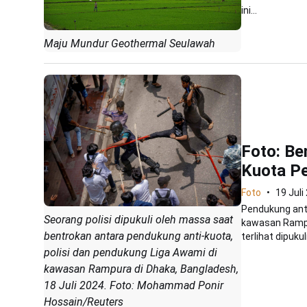
ini...
Maju Mundur Geothermal Seulawah
Foto: Be
Kuota Pe
Foto
19 Juli
Pendukung anti
Seorang polisi dipukuli oleh massa saat
kawasan Rampur
bentrokan antara pendukung anti-kuota,
terlihat dipukuli
polisi dan pendukung Liga Awami di
kawasan Rampura di Dhaka, Bangladesh,
18 Juli 2024. Foto: Mohammad Ponir
Hossain/Reuters