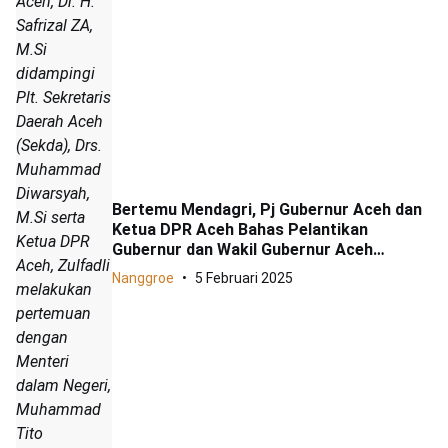
Aceh, Dr. H.
Safrizal ZA,
M.Si
didampingi
Plt. Sekretaris
Daerah Aceh
(Sekda), Drs.
Muhammad
Diwarsyah,
Bertemu Mendagri, Pj Gubernur Aceh dan
M.Si serta
Ketua DPR Aceh Bahas Pelantikan
Ketua DPR
Gubernur dan Wakil Gubernur Aceh
Aceh, Zulfadli
Terpilih
Nanggroe
5 Februari 2025
melakukan
pertemuan
dengan
Menteri
dalam Negeri,
Muhammad
Tito