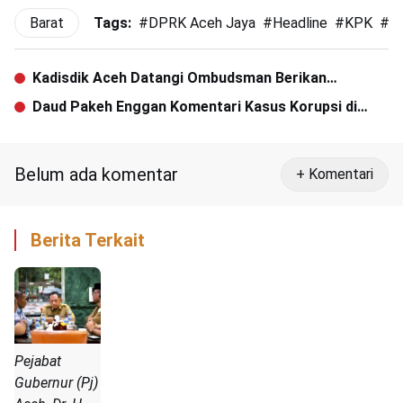
Barat
Tags:
#
DPRK Aceh Jaya
#
Headline
#
KPK
#
L
Kadisdik Aceh Datangi Ombudsman Berikan
Klarifikasi
Daud Pakeh Enggan Komentari Kasus Korupsi di
Kanwil Kemenag Aceh
Belum ada komentar
+ Komentari
Berita Terkait
Pejabat
Gubernur (Pj)