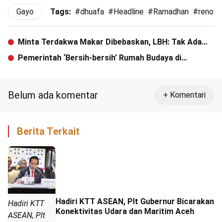
Gayo
Tags:
#
dhuafa
#
Headline
#
Ramadhan
#
renova
Minta Terdakwa Makar Dibebaskan, LBH: Tak Ada
Bukti Penghasutan
Pemerintah ‘Bersih-bersih’ Rumah Budaya di
Simpang Lima
Belum ada komentar
+ Komentari
Berita Terkait
Hadiri KTT ASEAN, Plt Gubernur Bicarakan
Hadiri KTT
Konektivitas Udara dan Maritim Aceh
ASEAN, Plt