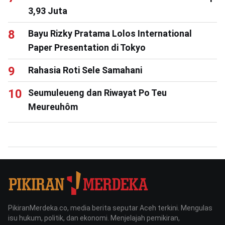
3,93 Juta
Bayu Rizky Pratama Lolos International
Paper Presentation di Tokyo
Rahasia Roti Sele Samahani
Seumuleueng dan Riwayat Po Teu
Meureuhôm
PikiranMerdeka.co, media berita seputar Aceh terkini. Mengulas
isu hukum, politik, dan ekonomi. Menjelajah pemikiran,