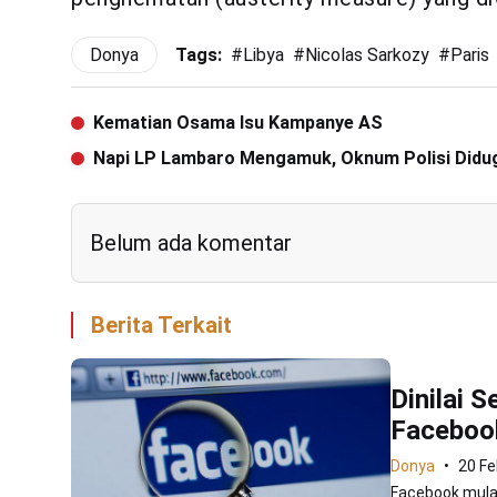
Donya
Tags:
#
Libya
#
Nicolas Sarkozy
#
Paris
Kematian Osama Isu Kampanye AS
Napi LP Lambaro Mengamuk, Oknum Polisi Didu
Belum ada komentar
Berita Terkait
Dinilai S
Faceboo
Donya
20 Fe
Facebook mulai