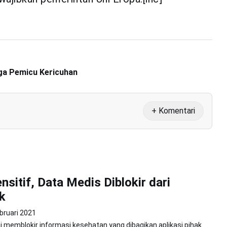
ga Pemicu Kericuhan
+ Komentari
ensitif, Data Medis Diblokir dari
k
bruari 2021
 memblokir informasi kesehatan yang dibagikan aplikasi pihak