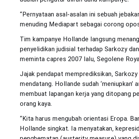
“Pernyataan asal-asalan ini sebuah jebakan,
menuding Mediapart sebagai corong oposis
Tim kampanye Hollande langsung menangg
penyelidikan judisial terhadap Sarkozy d
meminta capres 2007 lalu, Segolene Royal, 
Jajak pendapat memprediksikan, Sarkozy 
mendatang. Hollande sudah ‘meniupkan’ a
membuat lapangan kerja yang ditopang pem
orang kaya.
“Kita harus mengubah orientasi Eropa. Ban
Hollande singkat. Ia menyatakan, kepres
penghematan (austerity measure) yang diw