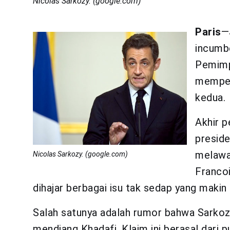
Nicolas Sarkozy. (google.com)
Paris
—
incumb
Pemimp
memper
kedua.
Akhir p
preside
melawan
Nicolas Sarkozy. (google.com)
Francoi
dihajar berbagai isu tak sedap yang maki
Salah satunya adalah rumor bahwa Sarkoz
mendiang Khadafi. Klaim ini berasal dari p