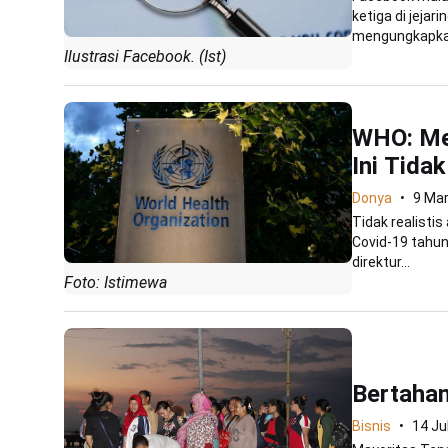
ketiga di jeja
mengungkapkan
Ilustrasi Facebook. (Ist)
WHO: Men
Ini Tidak
Donya
9 Ma
Tidak realistis
Covid-19 tahun
direktur...
Foto: Istimewa
Bertahan
Bisnis
14 Ju