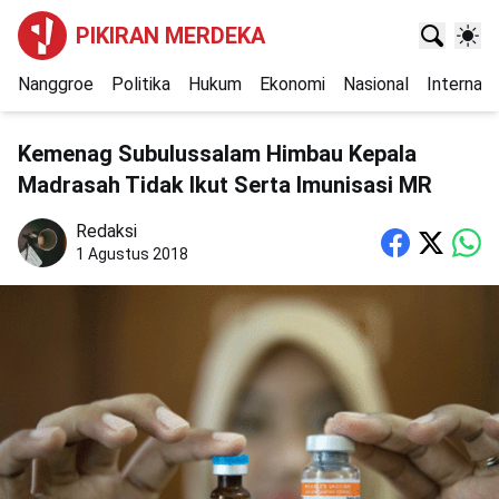
PIKIRAN MERDEKA
Nanggroe
Politika
Hukum
Ekonomi
Nasional
Internasi
Kemenag Subulussalam Himbau Kepala
Madrasah Tidak Ikut Serta Imunisasi MR
Redaksi
1 Agustus 2018