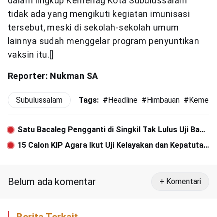
dalam lingkup Kemenag Kota Subulussalam
tidak ada yang mengikuti kegiatan imunisasi
tersebut, meski di sekolah-sekolah umum
lainnya sudah menggelar program penyuntikan
vaksin itu.[]
Reporter: Nukman SA
Subulussalam
Tags:
#
Headline
#
Himbauan
#
Kemena
Satu Bacaleg Pengganti di Singkil Tak Lulus Uji Baca
Al-Quran
15 Calon KIP Agara Ikut Uji Kelayakan dan Kepatutan
di Gedung DPRK
Belum ada komentar
+ Komentari