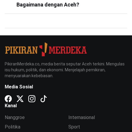
Bagaimana dengan Aceh?
PikiranMerdeka.co, media berita seputar Aceh terkini. Mengulas
isu hukum, politik, dan ekonomi. Menjelajah pemikiran,
menyuarakan kebebasan.
Media Sosial
Kanal
Nanggroe
Internasional
Politika
Sport