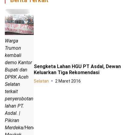
Berita Terkait
Warga
Trumon
kembali
demo Kantor
Sengketa Lahan HGU PT Asdal, Dewan
Bupati dan
Keluarkan Tiga Rekomendasi
DPRK Aceh
Selatan
2 Maret 2016
Selatan
terkait
penyerobotan
lahan PT.
Asdal. |
Pikiran
Merdeka/Hendrik
Meukek