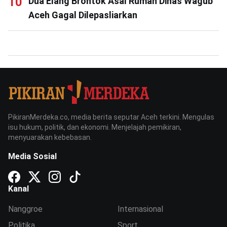
Dua Elang Brontok Asal Rumah Dinas Wagub
Aceh Gagal Dilepasliarkan
PikiranMerdeka.co, media berita seputar Aceh terkini. Mengulas
isu hukum, politik, dan ekonomi. Menjelajah pemikiran,
menyuarakan kebebasan.
Media Sosial
Kanal
Nanggroe
Internasional
Politika
Sport