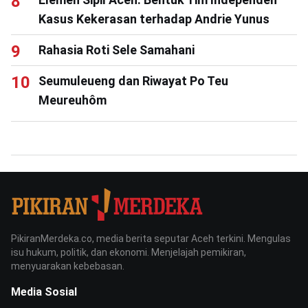
Kasus Kekerasan terhadap Andrie Yunus
Rahasia Roti Sele Samahani
Seumuleueng dan Riwayat Po Teu
Meureuhôm
PikiranMerdeka.co, media berita seputar Aceh terkini. Mengulas
isu hukum, politik, dan ekonomi. Menjelajah pemikiran,
menyuarakan kebebasan.
Media Sosial