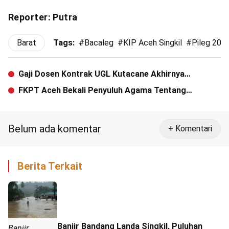
Reporter: Putra
Barat
Tags:
#
Bacaleg
#
KIP Aceh Singkil
#
Pileg 201
Gaji Dosen Kontrak UGL Kutacane Akhirnya
Dibayarkan Untuk 2 Bulan
FKPT Aceh Bekali Penyuluh Agama Tentang
Pencegahan Radikalisme
Belum ada komentar
+ Komentari
Berita Terkait
Banjir Bandang Landa Singkil, Puluhan
Banjir