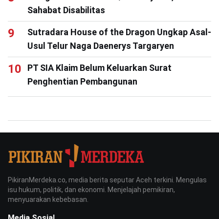
Sahabat Disabilitas
Sutradara House of the Dragon Ungkap Asal-
Usul Telur Naga Daenerys Targaryen
PT SIA Klaim Belum Keluarkan Surat
Penghentian Pembangunan
PikiranMerdeka.co, media berita seputar Aceh terkini. Mengulas
isu hukum, politik, dan ekonomi. Menjelajah pemikiran,
menyuarakan kebebasan.
Media Sosial