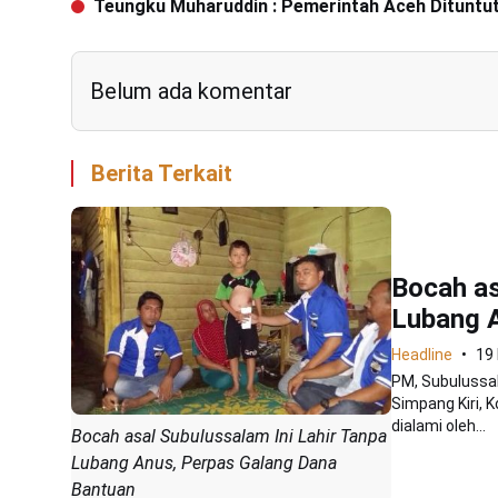
Teungku Muharuddin : Pemerintah Aceh Dituntu
Belum ada komentar
Berita Terkait
Bocah as
Lubang A
Headline
19
PM, Subulussa
Simpang Kiri, K
dialami oleh...
Bocah asal Subulussalam Ini Lahir Tanpa
Lubang Anus, Perpas Galang Dana
Bantuan