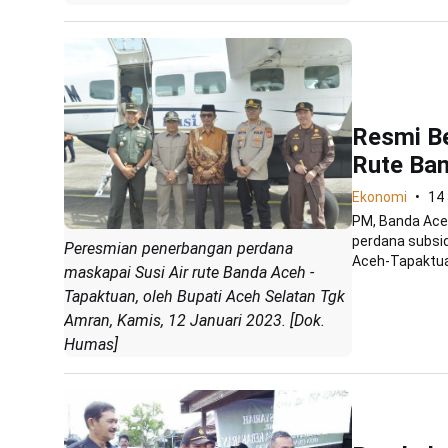
Resmi Be
Rute Ba
Ekonomi
14
PM, Banda Ace
perdana subsid
Peresmian penerbangan perdana
Aceh-Tapaktua
maskapai Susi Air rute Banda Aceh -
Tapaktuan, oleh Bupati Aceh Selatan Tgk
Amran, Kamis, 12 Januari 2023. [Dok.
Humas]