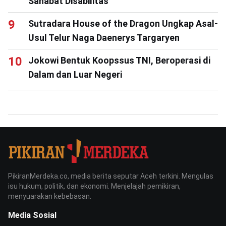
Sahabat Disabilitas
Sutradara House of the Dragon Ungkap Asal-
Usul Telur Naga Daenerys Targaryen
Jokowi Bentuk Koopssus TNI, Beroperasi di
Dalam dan Luar Negeri
PikiranMerdeka.co, media berita seputar Aceh terkini. Mengulas
isu hukum, politik, dan ekonomi. Menjelajah pemikiran,
menyuarakan kebebasan.
Media Sosial