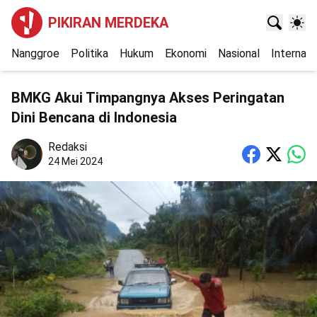
PIKIRAN MERDEKA
Nanggroe
Politika
Hukum
Ekonomi
Nasional
Internasi
BMKG Akui Timpangnya Akses Peringatan
Dini Bencana di Indonesia
Redaksi
24 Mei 2024