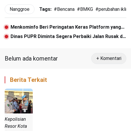
Nanggroe
Tags:
#
Bencana
#
BMKG
#
perubahan iklim
Menkominfo Beri Peringatan Keras Platform yang
Posting Konten Judi Online
Dinas PUPR Diminta Segera Perbaiki Jalan Rusak di
Gampong Baro
Belum ada komentar
+ Komentari
Berita Terkait
Kepolisian
Resor Kota