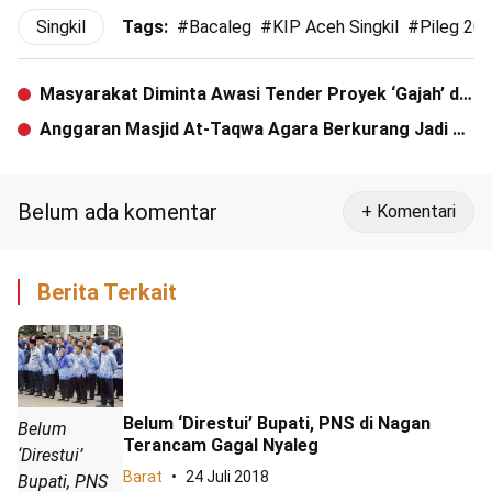
Singkil
Tags:
#
Bacaleg
#
KIP Aceh Singkil
#
Pileg 20
Masyarakat Diminta Awasi Tender Proyek ‘Gajah’ di
Dinas PUPR Agara
Anggaran Masjid At-Taqwa Agara Berkurang Jadi Rp
2,6 Miliar
Belum ada komentar
+ Komentari
Berita Terkait
Belum ‘Direstui’ Bupati, PNS di Nagan
Belum
Terancam Gagal Nyaleg
‘Direstui’
Barat
24 Juli 2018
Bupati, PNS