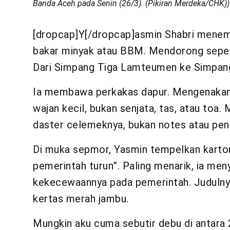
Banda Aceh pada Senin (26/3). (Pikiran Merdeka/CHK))
[dropcap]Y[/dropcap]asmin Shabri menem
bakar minyak atau BBM. Mendorong seped
Dari Simpang Tiga Lamteumen ke Simpan
Ia membawa perkakas dapur. Mengenakan 
wajan kecil, bukan senjata, tas, atau to
daster celemeknya, bukan notes atau pen
Di muka sepmor, Yasmin tempelkan karton
pemerintah turun”. Paling menarik, ia meny
kekecewaannya pada pemerintah. Judulnya
kertas merah jambu.
Mungkin aku cuma sebutir debu di antara 2