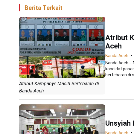
Berita Terkait
Atribut 
Aceh
Banda Aceh
Banda Aceh---
kandidat pasa
bertebaran di s
Atribut Kampanye Masih Bertebaran di
Banda Aceh
Unsyiah 
Banda Aceh