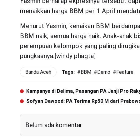
Yasmin berharap ekpresinya tersebut dap
menaikkan harga BBM per 1 April mendata
Menurut Yasmin, kenaikan BBM berdampak
BBM naik, semua harga naik. Anak-anak bis
perempuan kelompok yang paling dirugikan
pungkasnya.[windy phagta]
Banda Aceh
Tags:
#
BBM
#
Demo
#
Feature
Kampanye di Delima, Pasangan PA Janji Pro Rak
Sofyan Dawood: PA Terima Rp50 M dari Prabow
Belum ada komentar