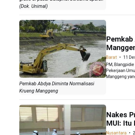
(Dok. Unimal)
Pemkab 
Mangge
Barat
11 De
PM, Blangpidie
Pekerjaan Umu
Manggeng yang
Pemkab Abdya Diminta Normalisasi
Krueng Manggeng
Nakes P
MUI: Itu
Nusantara
2