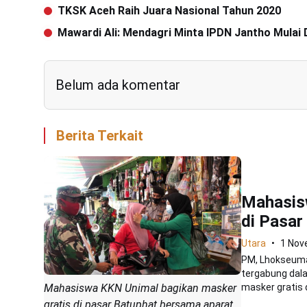
TKSK Aceh Raih Juara Nasional Tahun 2020
Mawardi Ali: Mendagri Minta IPDN Jantho Mulai
Belum ada komentar
Berita Terkait
Mahasis
di Pasar
Utara
1 Nov
PM, Lhokseuma
tergabung dal
masker gratis di
Mahasiswa KKN Unimal bagikan masker
gratis di pasar Batuphat bersama aparat.