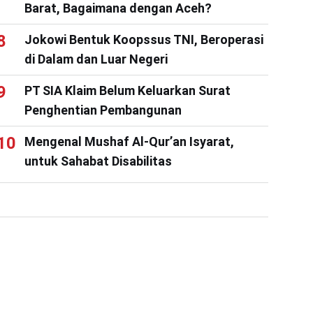
Barat, Bagaimana dengan Aceh?
Jokowi Bentuk Koopssus TNI, Beroperasi
di Dalam dan Luar Negeri
PT SIA Klaim Belum Keluarkan Surat
Penghentian Pembangunan
Mengenal Mushaf Al-Qur’an Isyarat,
untuk Sahabat Disabilitas
an jarak jauh
#
pengajian
#
protokol kesehatan