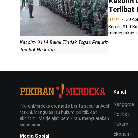
Kasdim 0
Terlibat
Barat
30 Apr
Kepala Staf K
menegaskan aka
Kasdim 0114 Bakal Tindak Tegas Prajurit
Terlibat Narkoba
Kanal
Nanggroe
PikiranMerdeka.co, media berita seputar Aceh
terkini. Mengulas isu hukum, politik, dan
Politika
ekonomi. Menjelajah pemikiran, menyuarakan
Hukum
kebebasan.
Ekonomi
Media Sosial