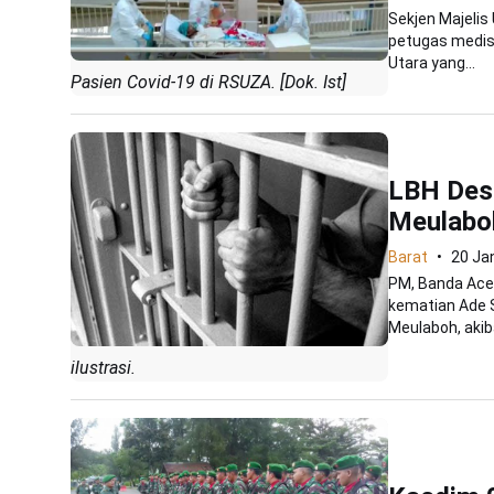
Sekjen Majeli
petugas medis 
Utara yang...
Pasien Covid-19 di RSUZA. [Dok. Ist]
LBH Desa
Meulabo
Barat
20 Ja
PM, Banda Ace
kematian Ade 
Meulaboh, akiba
ilustrasi.