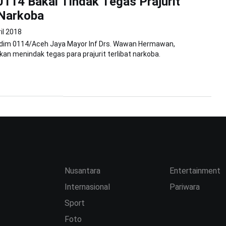
114 Bakal Tindak Tegas Prajurit
 Narkoba
il 2018
odim 0114/Aceh Jaya Mayor Inf Drs. Wawan Hermawan,
n menindak tegas para prajurit terlibat narkoba.
Nusantara
Entertainment
Internasional
Pariwara
Sport
Foto