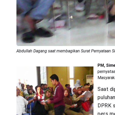
Abdullah Dagang saat membagikan Surat Pernyataan Sik
PM, Sime
pernyataa
Masyarak
Saat d
puluhan
DPRK s
pers me