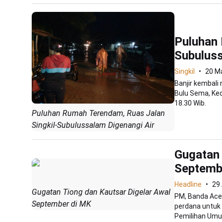
Puluhan 
Subuluss
Singkil
20 M
Banjir kembali
Bulu Sema, Kec
18.30 Wib.
Puluhan Rumah Terendam, Ruas Jalan
Singkil-Subulussalam Digenangi Air
Gugatan 
Septemb
Headline
29
Gugatan Tiong dan Kautsar Digelar Awal
PM, Banda Ace
September di MK
perdana untuk
Pemilihan Umu