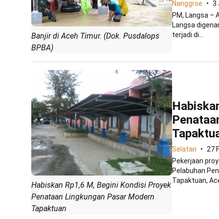
Nanggroe
3
PM, Langsa – A
Langsa digenan
terjadi di...
Banjir di Aceh Timur. (Dok. Pusdalops
BPBA)
Habiskan
Penataa
Tapaktu
Selatan
27 
Pekerjaan proy
Pelabuhan Pen
Tapaktuan, Ace
Habiskan Rp1,6 M, Begini Kondisi Proyek
Penataan Lingkungan Pasar Modern
Tapaktuan