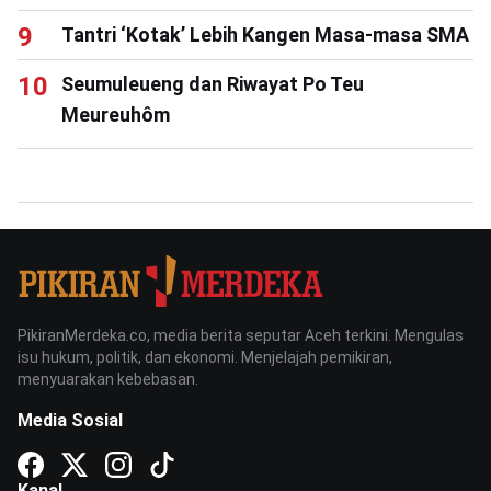
Tantri ‘Kotak’ Lebih Kangen Masa-masa SMA
Seumuleueng dan Riwayat Po Teu
Meureuhôm
PikiranMerdeka.co, media berita seputar Aceh terkini. Mengulas
isu hukum, politik, dan ekonomi. Menjelajah pemikiran,
menyuarakan kebebasan.
Media Sosial
Kanal