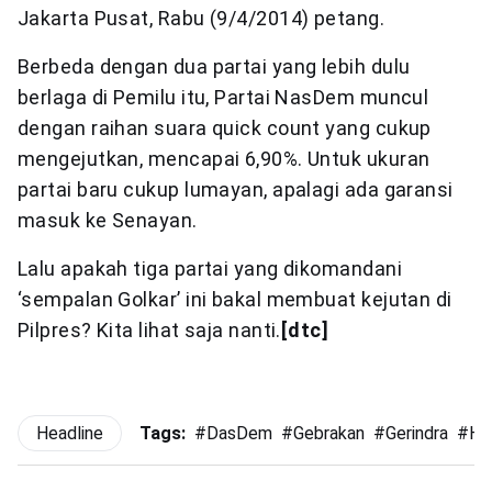
Jakarta Pusat, Rabu (9/4/2014) petang.
Berbeda dengan dua partai yang lebih dulu
berlaga di Pemilu itu, Partai NasDem muncul
dengan raihan suara quick count yang cukup
mengejutkan, mencapai 6,90%. Untuk ukuran
partai baru cukup lumayan, apalagi ada garansi
masuk ke Senayan.
Lalu apakah tiga partai yang dikomandani
‘sempalan Golkar’ ini bakal membuat kejutan di
Pilpres? Kita lihat saja nanti.
[dtc]
Headline
Tags:
#
DasDem
#
Gebrakan
#
Gerindra
#
He