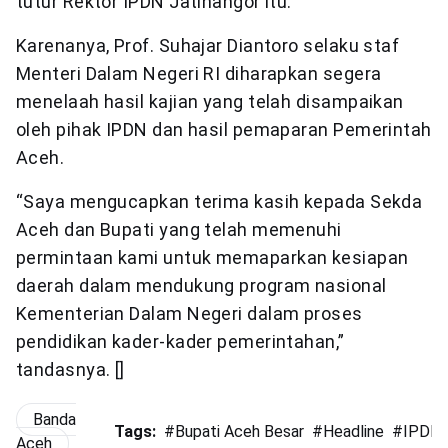
tutur Rektor IPDN Jatinangor itu.
Karenanya, Prof. Suhajar Diantoro selaku staf
Menteri Dalam Negeri RI diharapkan segera
menelaah hasil kajian yang telah disampaikan
oleh pihak IPDN dan hasil pemaparan Pemerintah
Aceh.
“Saya mengucapkan terima kasih kepada Sekda
Aceh dan Bupati yang telah memenuhi
permintaan kami untuk memaparkan kesiapan
daerah dalam mendukung program nasional
Kementerian Dalam Negeri dalam proses
pendidikan kader-kader pemerintahan,”
tandasnya. []
Banda
Tags:
#
Bupati Aceh Besar
#
Headline
#
IPDN 
Aceh