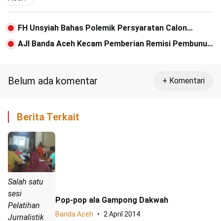
FH Unsyiah Bahas Polemik Persyaratan Calon
Kepala Daerah di Aceh
AJI Banda Aceh Kecam Pemberian Remisi Pembunuh
Jurnalis Bali
Belum ada komentar
+ Komentari
Berita Terkait
Salah satu
sesi
Pop-pop ala Gampong Dakwah
Pelatihan
Banda Aceh
2 April 2014
Jurnalistik