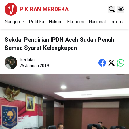
PIKIRAN MERDEKA
Nanggroe
Politika
Hukum
Ekonomi
Nasional
Internasi
Sekda: Pendirian IPDN Aceh Sudah Penuhi
Semua Syarat Kelengkapan
Redaksi
25 Januari 2019