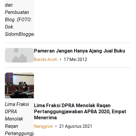
dan
Pembuatan
Blog. (FOTO:
Dok.
SidomBlogger)
Pameran Jangan Hanya Ajang Jual Buku
Banda Aceh
17 Mei 2012
Lima Fraksi
Lima Fraksi DPRA Menolak Raqan
Pertanggungjawaban APBA 2020, Empat
DPRA
Menerima
Menolak
Raqan
Nanggroe
21 Agustus 2021
Pertanggungjawaban